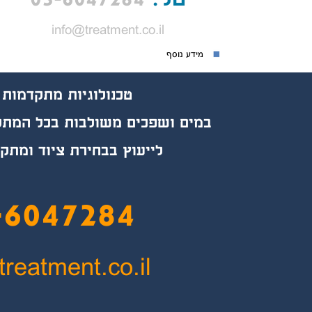
info@treatment.co.il
מידע נוסף
טכנולוגיות מת
קד
מות 
במים ושפכים משולבות בכל המתקנ
לייעוץ בבחירת ציוד ומתק
-6047284
treatment.co.il