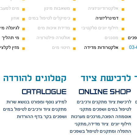
אלקטרודיוניזציה
משאבות מינון
מים למעבד
דמינרליזציה
כימיקלים לטיפול במים
אוזון
חילוף יונים סלקטיבי
מדידת איכות מים
לגיונלה מינ
פכים
מסננים
אולטרה פילטרציה
מי תהליך
אלקטרודות מדידה
חיטוי מים
מזין לקלצי
לרכישת ציוד
קטלוגים להורדה
CATALOGUE
ONLINE SHOP
לרכישת ציוד מתקנים ורכיבים
למידע נוסף ומפורט בנושא שרות
לטיפול במים ושפכים
מתקני
מתקנים ציוד
ורכיבים לטיפול במים
אוסמוזה הפוכה,מרככים מערכות
ושפכים בקר בדף ההורדות
חילוף יונים ציוד מדידה,מתקני
התפלה ומתקנים לטיפול בשפכים