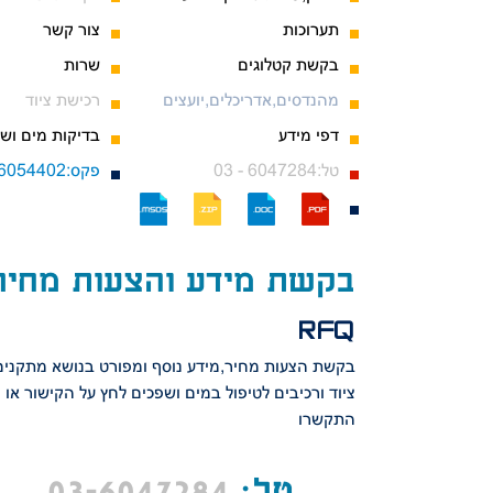
תערוכות
צור קשר
בקשת קטלוגים
שרות
מהנדסים,אדריכלים,יועצים
רכישת ציוד
דפי מידע
בדיקות מים וש
03 - 6047284:טל
03-6054402:פקס
בקשת מידע והצעות מחיר
RFQ
בקשת הצעות מחיר,מידע נוסף
ומפורט בנושא מתקנים
ציוד
ורכיבים לטיפול במים ושפכים
לחץ על הקישור או
התקשרו
טל:
3-6047284
0