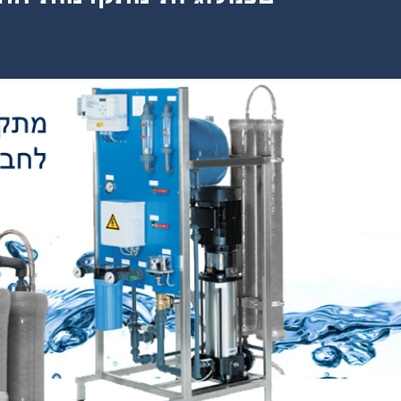
איכות
כבר
-
 CFS