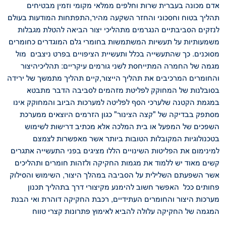
אדם מכונה בעברית שרות וחלפים ממלאי מקומי וזמין מבטיחים
תהליך בטוח וחסכוני והחזר השקעה מהיר,התפתחות המודעות בעולם
לנזקים הסביבתיים הנגרמים מתהליכי יצור הביאה להטלת מגבלות
משמעותיות על תעשיות המשתמשות בחומרי גלם המוגדרים כחומרים
מסוכנים. כך שהתעשייה בכלל ותעשיית הציפויים בפרט ניצבים מול
מגמה של החמרה המתייחסת לשני גורמים עיקריים: תהליכיהיצור
והחומרים המרכיבים את תהליך הייצור,קיים תהליך מתמשך של ירידה
בסובלנות של המחוקק לפליטת מזהמים לסביבה הדבר מתבטא
במגמת הקטנה שלערכי הסף לפליטה למערכות הביוב והמחוקק אינו
מסתפק בבדיקה של "קצה
הצינור" כגון הזרמים היוצאים ממערכת
השפכים של המפעל או בית המלכה אלא מכתיב דרישות לשימוש
בטכנולוגיות המקובלות הטובות ביותר אשר מאפשרות לצמצם
למינימום את הפליטות השינויים הללו מציגים בפני התעשייה אתגרים
קשים מאוד יש ללמוד את מגמות החקיקה ולזהות חומרים ותהליכים
אשר השפעתם השלילית על הסביבה במהלך היצור, השימוש והסילוק
פחותים ככל האפשר חשוב להימנע מקיצורי דרך בתהליך תכנון
מערכות היצור והחומרים העתידיים, רכבת החקיקה דוהרת ואי הבנת
המגמה של החקיקה עלולה להביא לאימוץ פתרונות קצרי טווח