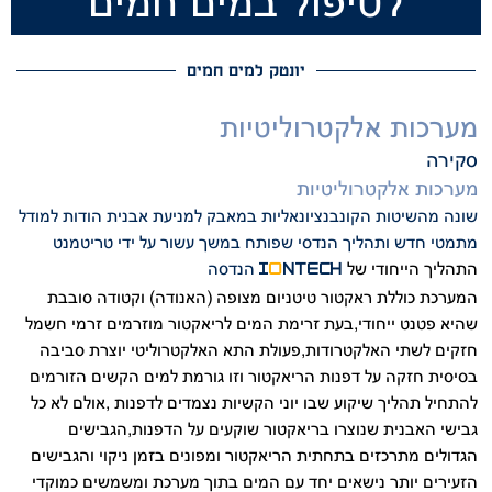
לטיפול במים חמים
יונטק למים חמים
מערכות אלקטרוליטיות
סקירה
מערכות אלקטרוליטיות
שונה מהשיטות הקונבנציונאליות במאבק למניעת אבנית הודות למודל
מתמטי חדש ותהליך הנדסי שפותח במשך עשור על ידי טריטמנט
התהליך הייחודי של
הנדסה
I
O
NTECH
המערכת כוללת ראקטור טיטניום מצופה (האנודה) וקטודה סובבת
שהיא פטנט ייחודי,בעת זרימת המים לריאקטור מוזרמים זרמי חשמל
חזקים לשתי האלקטרודות,פעולת התא האלקטרוליטי יוצרת סביבה
בסיסית חזקה על דפנות הריאקטור וזו גורמת למים הקשים הזורמים
להתחיל תהליך שיקוע שבו יוני הקשיות נצמדים לדפנות ,אולם לא כל
גבישי האבנית שנוצרו בריאקטור שוקעים על הדפנות,הגבישים
הגדולים מתרכזים בתחתית הריאקטור ומפונים בזמן ניקוי והגבישים
הזעירים יותר נישאים יחד עם המים בתוך מערכת ומשמשים כמוקדי