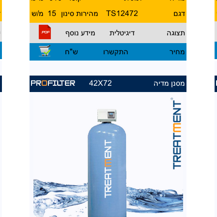
דגם
12472
TS
מהירות סינון
15
מ/ש
ד
ת
תצוגה
דיגיטלית
מידע נוסף
מ
מחיר
התקשרו
ש"ח
מסנן מדיה
42X72
מ
PR
O
FILTER