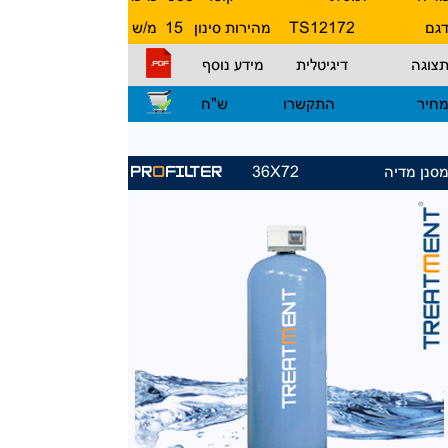
גם
12172
TS
מהירות סינון
15
מ/ש
צוגה
דיגיטלית
מידע נוסף
חיר
התקשרו
ש"ח
סנן מדיה
36X72
PR
O
FILTER