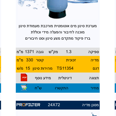
מערכת סינון מים אוטומטית
מורכבת מעמודת סינון
מוכנה
לחיבור והפעלה מידי וכוללת
ברז פיקוד מתקדם מצע סינון
וסט חיבורים
ספיקה
1.3
מק"ש
גובה
1371
מ"מ
ס
מדיה
זכוכית
קוטר
330
מ"מ
מ
דגם
11354
TS
מהירות סינון
15
מ/ש
ד
תצוגה
דיגיטלית
מידע נוסף
ת
מחיר
התקשרו
ש"ח
מ
מסנן מדיה
24X72
מ
PR
O
FILTER