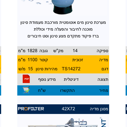
מערכת סינון מים אוטומטית
מורכבת מעמודת סינון
מוכנה
לחיבור והפעלה מידי וכוללת
ברז פיקוד מתקדם מצע סינון
וסט חיבורים
ספיקה
14
מק"ש
גובה
1828
מ"מ
ס
מדיה
זכוכית
קוטר
1100
מ"מ
מ
דגם
14272
TS
מהירות סינון
15
מ/ש
ד
תצוגה
דיגיטלית
מידע נוסף
ת
מחיר
התקשרו
ש"ח
מ
מסנן מדיה
42X72
מ
PR
O
FILTER