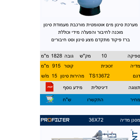
מערכת סינון מים אוטומטית
מורכבת מעמודת סינון
מוכנה
לחיבור והפעלה מידי וכוללת
ברז פיקוד מתקדם מצע סינון
וסט חיבורים
פיקה
10
מק"ש
גובה
1828
מ"מ
דיה
זכוכית
קוטר
915
מ"מ
גם
13672
TS
מהירות סינון
15
מ/ש
צוגה
דיגיטלית
מידע נוסף
חיר
התקשרו
ש"ח
סנן מדיה
36X72
PR
O
FILTER