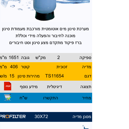
מערכת סינון מים אוטומטית
מורכבת מעמודת סינון
מוכנה
לחיבור והפעלה מידי וכוללת
ברז פיקוד מתקדם מצע סינון
וסט חיבורים
ספיקה
2
מק"ש
גובה
1651
מ"מ
מדיה
זכוכית
קוטר
406
מ"מ
דגם
11654
TS
מהירות סינון
15
מ/ש
תצוגה
דיגיטלית
מידע נוסף
מחיר
התקשרו
ש"ח
מסנן מדיה
30X72
PR
O
FILTER