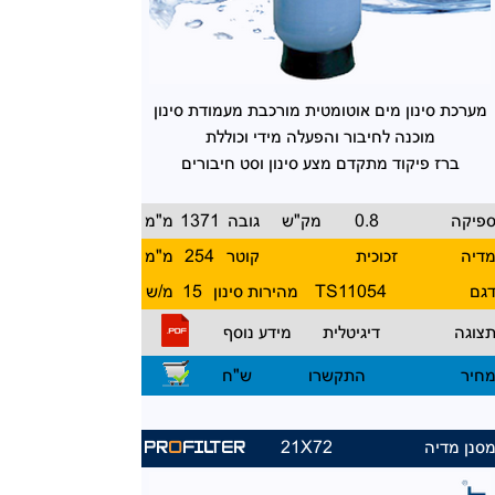
מערכת סינון מים אוטומטית
מורכבת מעמודת סינון
מוכנה
לחיבור והפעלה מידי וכוללת
ברז פיקוד מתקדם מצע סינון
וסט חיבורים
פיקה
0.8
מק"ש
גובה
1371
מ"מ
דיה
זכוכית
קוטר
254
מ"מ
גם
11054
TS
מהירות סינון
15
מ/ש
צוגה
דיגיטלית
מידע נוסף
חיר
התקשרו
ש"ח
סנן מדיה
21X72
PR
O
FILTER