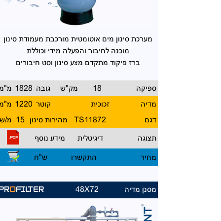
מערכת סינון מים אוטומטית
מורכבת מעמודת סינון
מוכנה
לחיבור והפעלה מידי וכוללת
ברז פיקוד מתקדם מצע סינון
וסט חיבורים
ספיקה
18
מק"ש
גובה
1828
מ"מ
מדיה
זכוכית
קוטר
1220
מ"מ
דגם
11872
TS
מהירות סינון
15
מ/ש
תצוגה
דיגיטלית
מידע נוסף
מחיר
התקשרו
ש"ח
מסנן מדיה
48X72
PR
O
FILTER