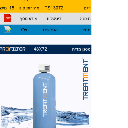
דגם
13072
TS
מהירות סינון
15
מ/ש
תצוגה
דיגיטלית
מידע נוסף
מחיר
התקשרו
ש"ח
מסנן מדיה
48X72
PR
O
FILTER