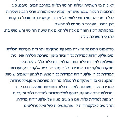
לאיכות
מי השתייה,יעילות החיטוי תלויה בהרכב המים וטיבם, סוג
תרכובות הכלור שבשימוש
זמן המגע טמפרטורה, ערכי הגבה ועכירות
לכל חומרי החיטוי תוצרי לוואי בלתי רצויים, שריכוזם מוגבל בתקנות
לכן בתכנון מערכת
חיטוי יש להתחשב
.בהפחתת ריכוז חומרים אלה ולהתאים את שיטת החיטוי והשימוש בה
לתנאי המערכת כולה
טריטמנט מתכננת מייצרת מספקת מתקינה ותחזקת מערכות הכלרת
מים,אלקטרודות
למדידת כלור וציוד מינון ,
מערכת הכלרה אופיינית
מושלמת למדידת כלור נותר או למדידת כלור כללי כוללת בקר
מתקדם,אלקטרודה למדידת כלור עם כבל ובית אלקטרודה,מערכות
למדידת כלור
ואלקטרודות למדידת כלור מוצעות למגוון יישומים,שיטות
התקנה ואבזור מתקדם
להפעלה מהירה,מערכות מינון,אלקטרודות
למדידת כלור ומערכות למדידת כלור
מחווטות מופעלות נבדקות
ומכוילות לפני אספקה,
בנוסף לאלקטרודות למדידת כלור ומערכות
רציפות למדידת כלור, אנו מציעים מגוון
של אלקטרודות מדידה,
תחליפים לאלקטרודות קיימות,תמיסות כיול ואלקטרוליטים