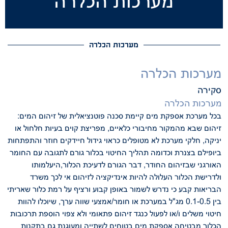
מערכות הכלרה
מערכות הכלרה
מערכות הכלרה
סקירה
מערכות הכלרה
בכל מערכת אספקת מים קיימת סכנה פוטנציאלית של זיהום המים:
זיהום שבא מהמקור
מחיבורי כלאיים, מפריצת קוים בעיות חלחול או
יניקה, חלקי מערכת לא מטופלים כראוי
גידול חיידקים חוזר והתפתחות
ביופילם בצנרת וכדומה
תהליך החיטוי בכלור גורם לתגובה עם החומר
האורגני שבזיהום החודר, דבר הגורם
לדעיכת הכלור,היעלמותו
ולדרישת הכלור העלולה להיות אינדיקציה לזיהום
אי לכך משרד
הבריאות קבע כי נדרש לשמור באופן קבוע ורציף על רמת כלור שאריתי
בין 0.1-0.5 מג"ל במערכת או חומר/אמצעי שווה ערך, שיוכלו להוות
חיטוי משלים ו/או
לפעול כנגד זיהום פתאומי ולא צפוי
הוספת תרכובות
הכלור מבטיחה אספקת מים בטוחים לשתייה ומעוגנת גם בתקנות